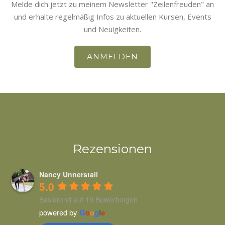
Melde dich jetzt zu meinem Newsletter "Zeilenfreuden" an
und erhalte regelmäßig Infos zu aktuellen Kursen, Events
und Neuigkeiten.
ANMELDEN
Rezensionen
Nancy Unnerstall
5.0
Basierend auf 19 Bewertungen
powered by
G
o
o
g
l
e