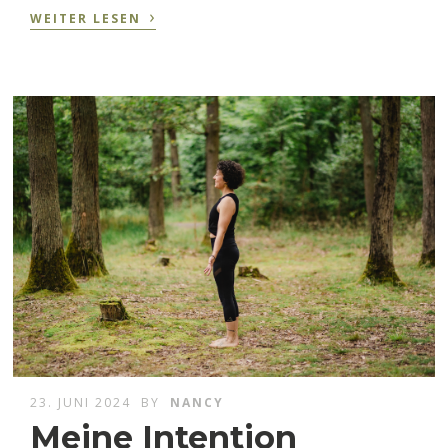
›
WEITER LESEN
23. JUNI 2024
BY
NANCY
Meine Intention