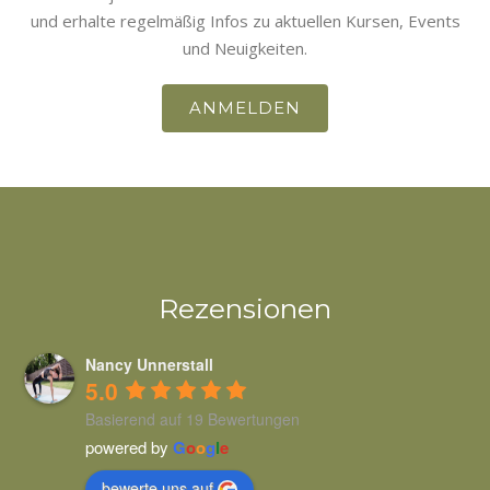
und erhalte regelmäßig Infos zu aktuellen Kursen, Events
und Neuigkeiten.
ANMELDEN
Rezensionen
Nancy Unnerstall
5.0
Basierend auf 19 Bewertungen
powered by
G
o
o
g
l
e
bewerte uns auf